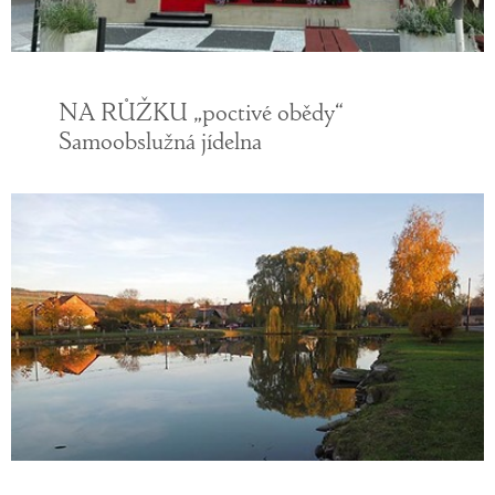
NA RŮŽKU „poctivé obědy“
Samoobslužná jídelna