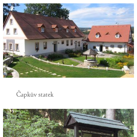
Čapkův statek