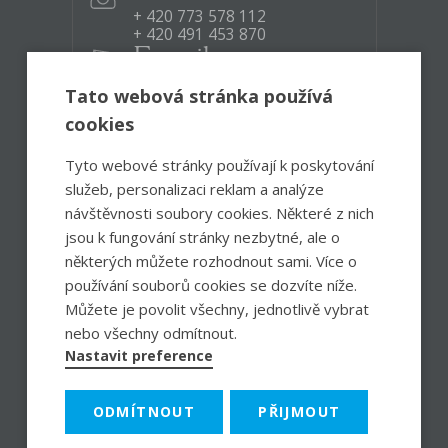
+ 420 773 578 112
+ 420 491 453 870
E-mail
infocentrum@ceskoskalicko.cz
Tato webová stránka používá
cookies
Otevírací doba:
Po – Pá
8:30 – 12:00, 12:30 – 17:00
Tyto webové stránky používají k poskytování
So
8:00 – 13:00
služeb, personalizaci reklam a analýze
návštěvnosti soubory cookies. Některé z nich
jsou k fungování stránky nezbytné, ale o
Facebook
Instagram
některých můžete rozhodnout sami. Více o
používání souborů cookies se dozvíte níže.
Můžete je povolit všechny, jednotlivě vybrat
Obchodní podmínky
Reklamační řád
Nastavení cookies
nebo všechny odmítnout.
Copyright © Centrum rozvoje Česká Skalice
Nastavit preference
Powered by inCUBE
ODMÍTNOUT
PŘIJMOUT