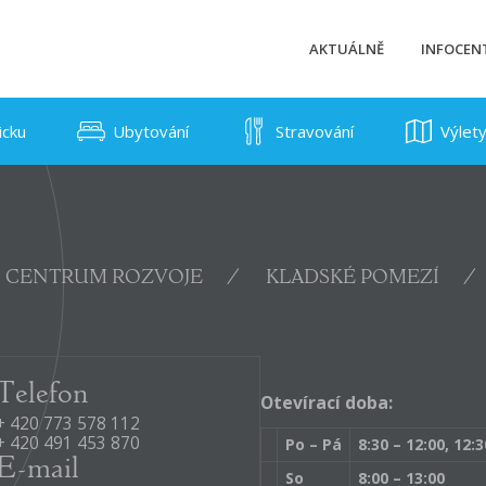
AKTUÁLNĚ
INFOCE
icku
Ubytování
Stravování
Výlet
CENTRUM ROZVOJE
KLADSKÉ POMEZÍ
Telefon
Otevírací doba:
+ 420 773 578 112
+ 420 491 453 870
Po – Pá
8:30 – 12:00, 12:3
E-mail
So
8:00 – 13:00