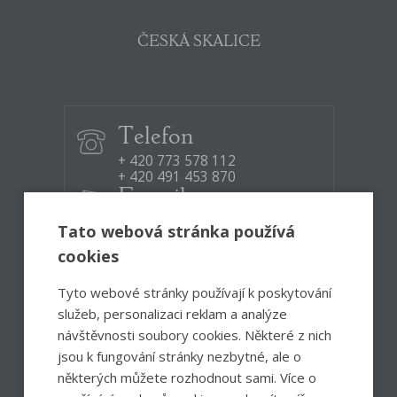
ČESKÁ SKALICE
Telefon
+ 420 773 578 112
+ 420 491 453 870
E-mail
infocentrum@ceskoskalicko.cz
Tato webová stránka používá
cookies
Otevírací doba:
Po – Pá
8:30 – 12:00, 12:30 – 17:00
Tyto webové stránky používají k poskytování
So
8:00 – 13:00
služeb, personalizaci reklam a analýze
návštěvnosti soubory cookies. Některé z nich
jsou k fungování stránky nezbytné, ale o
Facebook
Instagram
některých můžete rozhodnout sami. Více o