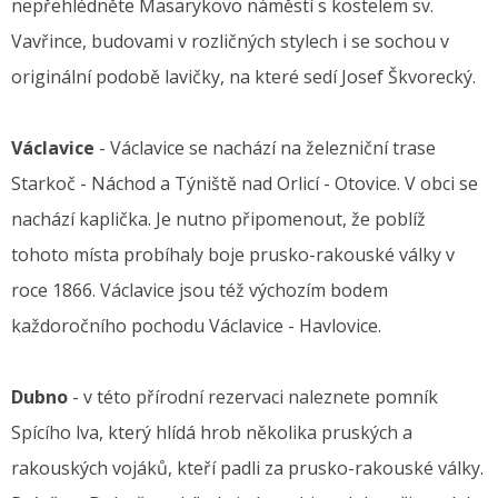
nepřehlédněte Masarykovo náměstí s kostelem sv.
Vavřince, budovami v rozličných stylech i se sochou v
originální podobě lavičky, na které sedí Josef Škvorecký.
Václavice
- Václavice se nachází na železniční trase
Starkoč - Náchod a Týniště nad Orlicí - Otovice. V obci se
nachází kaplička. Je nutno připomenout, že poblíž
tohoto místa probíhaly boje prusko-rakouské války v
roce 1866. Václavice jsou též výchozím bodem
každoročního pochodu Václavice - Havlovice.
Dubno
- v této přírodní rezervaci naleznete pomník
Spícího lva, který hlídá hrob několika pruských a
rakouských vojáků, kteří padli za prusko-rakouské války.