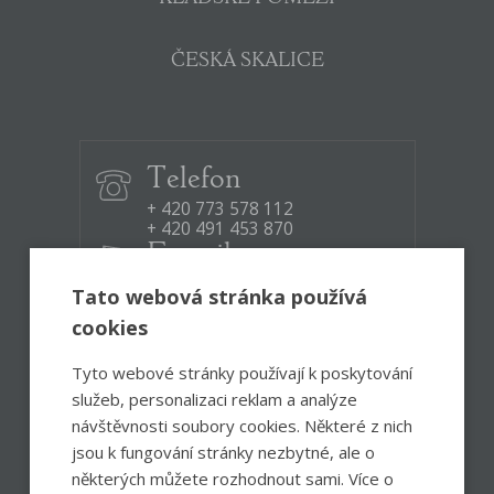
ČESKÁ SKALICE
Telefon
+ 420 773 578 112
+ 420 491 453 870
E-mail
infocentrum@ceskoskalicko.cz
Tato webová stránka používá
cookies
Otevírací doba:
Po – Pá
8:30 – 12:00, 12:30 – 17:00
Tyto webové stránky používají k poskytování
So
8:00 – 13:00
služeb, personalizaci reklam a analýze
návštěvnosti soubory cookies. Některé z nich
jsou k fungování stránky nezbytné, ale o
Facebook
Instagram
některých můžete rozhodnout sami. Více o