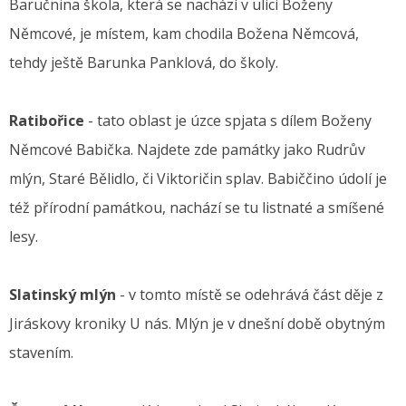
Baručnina škola, která se nachází v ulici Boženy
Němcové, je místem, kam chodila Božena Němcová,
tehdy ještě Barunka Panklová, do školy.
Ratibořice
- tato oblast je úzce spjata s dílem Boženy
Němcové Babička. Najdete zde památky jako Rudrův
mlýn, Staré Bělidlo, či Viktoričin splav. Babiččino údolí je
též přírodní památkou, nachází se tu listnaté a smíšené
lesy.
Slatinský mlýn
- v tomto místě se odehrává část děje z
Jiráskovy kroniky U nás. Mlýn je v dnešní době obytným
stavením.