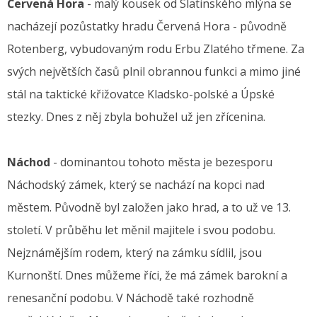
Červená Hora
- malý kousek od Slatinského mlýna se
nacházejí pozůstatky hradu Červená Hora - původně
Rotenberg, vybudovaným rodu Erbu Zlatého třmene. Za
svých největších časů plnil obrannou funkci a mimo jiné
stál na taktické křižovatce Kladsko-polské a Úpské
stezky. Dnes z něj zbyla bohužel už jen zřícenina.
Náchod
- dominantou tohoto města je bezesporu
Náchodský zámek, který se nachází na kopci nad
městem. Původně byl založen jako hrad, a to už ve 13.
století. V průběhu let měnil majitele i svou podobu.
Nejznámějším rodem, který na zámku sídlil, jsou
Kurnonští. Dnes můžeme říci, že má zámek barokní a
renesanční podobu. V Náchodě také rozhodně