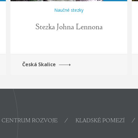
Naučné stezky
Stezka Johna Lennona
Česká Skalice
CENTRUM ROZVOJE
KLADSKÉ POMEZÍ