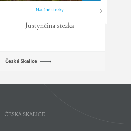
Naučné stezky
next
Justynčina stezka
Za
Česká Skalice
Pro
ČESKÁ SKALICE