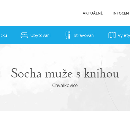
AKTUÁLNĚ
INFOCE
icku
Ubytování
Stravování
Výlet
Socha muže s knihou
Chvalkovice