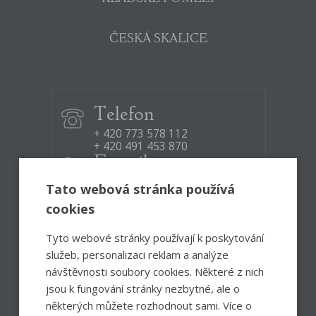
ČESKÁ SKALICE
Telefon
+ 420 773 578 112
+ 420 491 453 870
E-mail
infocentrum@ceskoskalicko.cz
Tato webová stránka používá
cookies
Otevírací doba:
Po – Pá
8:30 – 12:00, 12:30 – 17:00
Tyto webové stránky používají k poskytování
So
8:00 – 13:00
služeb, personalizaci reklam a analýze
návštěvnosti soubory cookies. Některé z nich
jsou k fungování stránky nezbytné, ale o
Facebook
Instagram
některých můžete rozhodnout sami. Více o