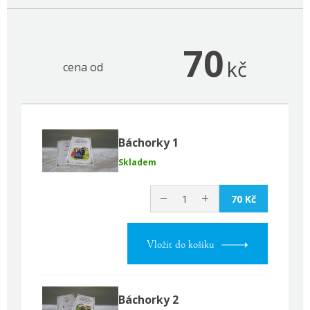
70
kč
cena od
Báchorky 1
Skladem
70 Kč
Vložit do košíku
Báchorky 2