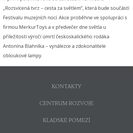
„Rozsvícená tvrz – cesta za světlem“, která bude součástí
Festivalu muzejních nocí. Akce proběhne ve spolupráci s
firmou MerkurToys a v předvečer dne světla u
příležitosti výročí úmrtí českoskalického rodáka
Antonína Blahníka – vynálezce a zdokonalitele
obloukové lampy.
KONTAKTY
CENTRUM ROZVOJE
KLADSKÉ POMEZÍ